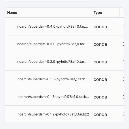
Name
Type
Ver
conda
0.4
noarch/superdsm-0.4.0-pyhdfd78af_0.tar.bz2
conda
0.3
noarch/superdsm-0.3.0-pyhdfd78af_0.tar.bz2
conda
0.2
noarch/superdsm-0.2.0-pyhdfd78af_0.tar.bz2
conda
0.1
noarch/superdsm-0.1.3-pyhdfd78af_1.tar.bz2
conda
0.1
noarch/superdsm-0.1.3-pyhdfd78af_0.tar.bz2
conda
0.1
noarch/superdsm-0.1.2-pyhdfd78af_1.tar.bz2